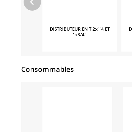
NCIPAL 1/2"
DISTRIBUTEUR EN T 2x1¼ ET
D
N16
1x3/4"
Consommables