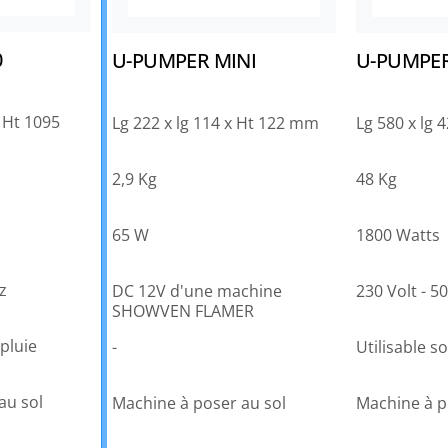
0
U-PUMPER MINI
U-PUMPER
x Ht 1095
Lg 222 x lg 114 x Ht 122 mm
Lg 580 x lg 
2,9 Kg
48 Kg
65 W
1800 Watts
z
DC 12V d'une machine
230 Volt - 5
SHOWVEN FLAMER
 pluie
-
Utilisable so
au sol
Machine à poser au sol
Machine à p