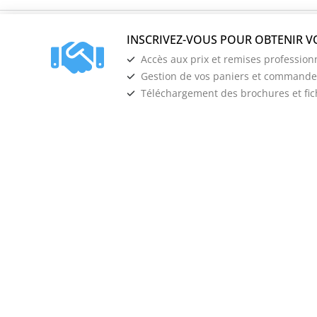
Accès aux prix et remises profession
Gestion de vos paniers et commandes
Téléchargement des brochures et fi
Nos marques
Nos se
Universal-Effects
Société
United FX
Catalogue 
Showven
Moyens de
Premium Fluids
Livraison
Premium Fragrances
Retour & S
Premium Confetti
Financemen