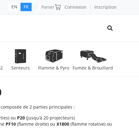
Panier
Connexion
Inscription
EN
FR
o2
Senteurs
Flamme & Pyro
Fumée & Brouillard
0
 composée de 2 parties principales :
rties) ou
P20
(jusqu’à 20 projecteurs)
mme
PF10
(flamme droite) ou
X1800
(flamme rotative) ou