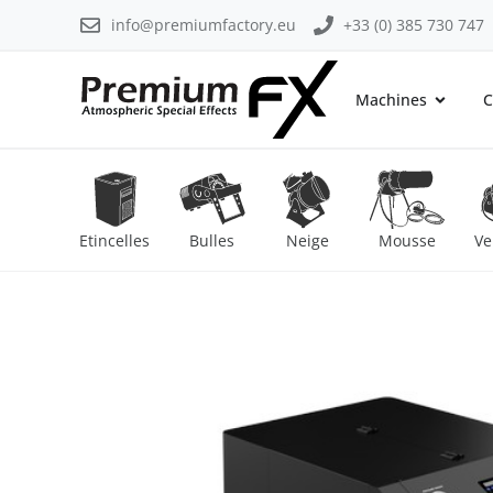
info@premiumfactory.eu
+33 (0) 385 730 747
Machines
C
Etincelles
Bulles
Neige
Mousse
Ve