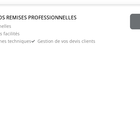
nelles
 facilités
ches techniques
Gestion de vos devis clients
rvices
Informations
Conditions générales de vente
produits
Mentions légales
 paiement
Politique de confidentialité
Formulaire de retractation
ervice après vente
Blog
ts & Programme de fidélité