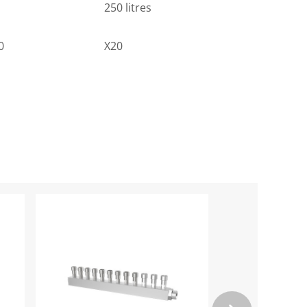
250 litres
250 lit
0
X20
MAX |