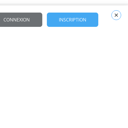
CONNEXION
INSCRIPTION
Contact
Premium FX est un département de :
PREMIUM FACTORY SAS
1 Route Neuve,
F-71710 Montcenis – France
info@premiumfactory.eu
+33 (0) 385 730 747