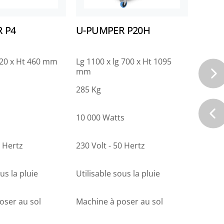
 P4
U-PUMPER P20H
FUEL
420 x Ht 460 mm
Lg 1100 x lg 700 x Ht 1095
Lg 1100
mm
mm
285 Kg
117 Kg
10 000 Watts
1800 W
0 Hertz
230 Volt - 50 Hertz
240 Vol
us la pluie
Utilisable sous la pluie
Utilisa
oser au sol
Machine à poser au sol
Machin