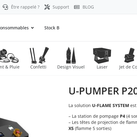
Être rappelé ?
Support
BLOG
onsommables
Stock B
nt & Pluie
Confetti
Design Visuel
Laser
Jet de C
U-PUMPER P2
La solution
U-FLAME SYSTEM
est
– La station de pompage
P4
(4 so
– Les têtes de projection de fla
X5
(flamme 5 sorties)