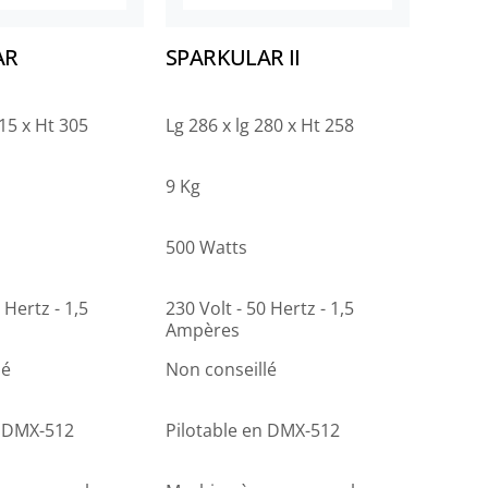
AR
SPARKULAR II
215 x Ht 305
Lg 286 x lg 280 x Ht 258
9 Kg
500 Watts
 Hertz - 1,5
230 Volt - 50 Hertz - 1,5
Ampères
lé
Non conseillé
n DMX-512
Pilotable en DMX-512