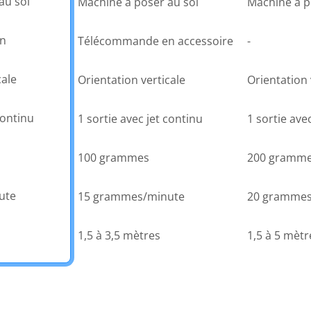
au sol
Machine à poser au sol
Machine à p
n
Télécommande en accessoire
-
cale
Orientation verticale
Orientation 
continu
1 sortie avec jet continu
1 sortie avec
100 grammes
200 gramm
ute
15 grammes/minute
20 grammes
1,5 à 3,5 mètres
1,5 à 5 mètr