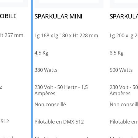
OBILE
SPARKULAR MINI
SPARKUL
 Ht 257 mm
Lg 168 x lg 180 x Ht 228 mm
Lg 200 x lg 
4,5 Kg
8,5 Kg
380 Watts
500 Watts
z
230 Volt - 50 Hertz - 1,5
230 Volt - 50
Ampères
Ampères
Non conseillé
Non conseil
-512
Pilotable en DMX-512
Pilotable e