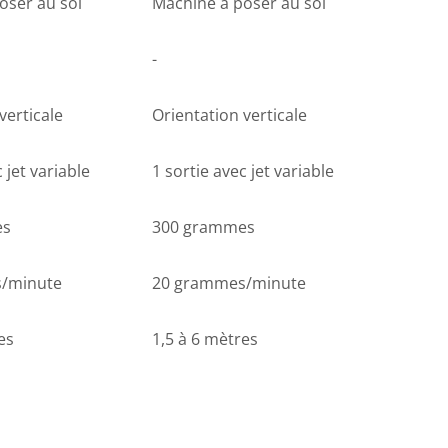
oser au sol
Machine à poser au sol
-
verticale
Orientation verticale
 jet variable
1 sortie avec jet variable
es
300 grammes
/minute
20 grammes/minute
es
1,5 à 6 mètres