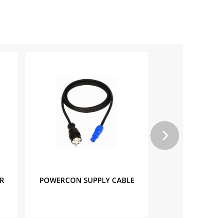
R
POWERCON SUPPLY CABLE
XLR 3 C