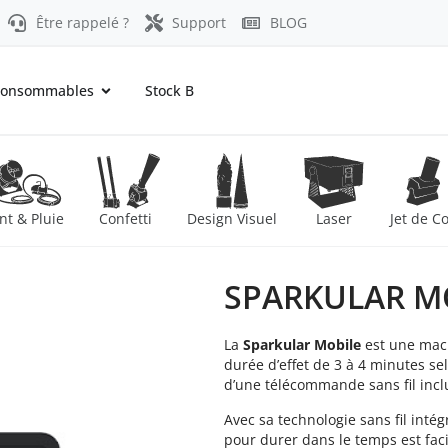
Être rappelé ?
Support
BLOG
onsommables
Stock B
nt & Pluie
Confetti
Design Visuel
Laser
Jet de C
SPARKULAR M
La
Sparkular Mobile
est une mac
durée d’effet de 3 à 4 minutes se
d’une télécommande sans fil incl
Avec sa technologie sans fil intég
pour durer dans le temps est facil